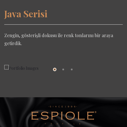
Java Serisi
Zengin, gösterişli dokusu ile renk tonlarını bir araya
getirdik.